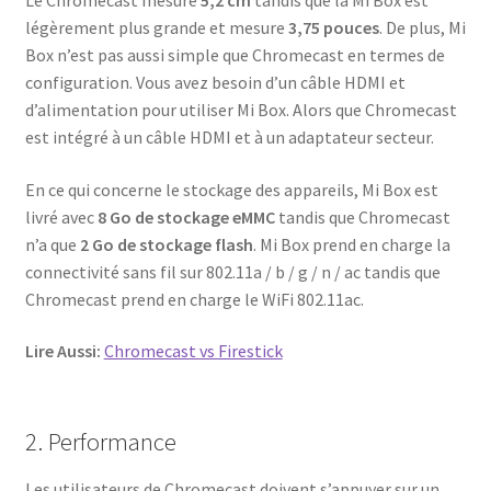
Le Chromecast mesure
5,2 cm
tandis que la Mi Box est
légèrement plus grande et mesure
3,75 pouces
. De plus, Mi
Box n’est pas aussi simple que Chromecast en termes de
configuration. Vous avez besoin d’un câble HDMI et
d’alimentation pour utiliser Mi Box. Alors que Chromecast
est intégré à un câble HDMI et à un adaptateur secteur.
En ce qui concerne le stockage des appareils, Mi Box est
livré avec
8 Go de stockage eMMC
tandis que Chromecast
n’a que
2 Go de stockage flash
. Mi Box prend en charge la
connectivité sans fil sur 802.11a / b / g / n / ac tandis que
Chromecast prend en charge le WiFi 802.11ac.
Lire Aussi:
Chromecast vs Firestick
2. Performance
Les utilisateurs de Chromecast doivent s’appuyer sur un