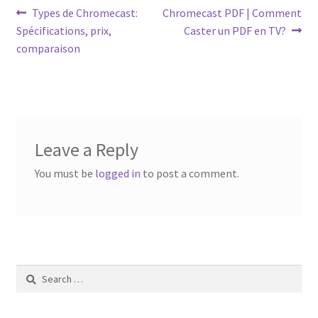
Post
Previous
Next
Types de Chromecast:
Chromecast PDF | Comment
post:
post:
Spécifications, prix,
Caster un PDF en TV?
navigation
comparaison
Leave a Reply
You must be
logged in
to post a comment.
Search
for: