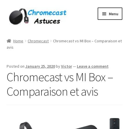
Skip
Skip
Menu
to
to
navigation
content
Home
Home
Chromecast
Chromecast vs MI Box – Comparaison et
avis
À PROPOS DE NOUS
Cart
Posted on
January 25, 2020
by
Victor
—
Leave a comment
Chromecast vs MI Box –
Checkout
Comparaison et avis
Contact
Gang Sheet Builder Test
My account