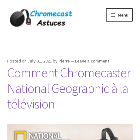
Skip
Skip
Menu
to
to
navigation
content
Home
À PROPOS DE NOUS
Posted on
July 31, 2021
by
Pierre
—
Leave a comment
Comment Chromecaster
Cart
National Geographic à la
Checkout
télévision
Contact
Gang Sheet Builder Test
My account