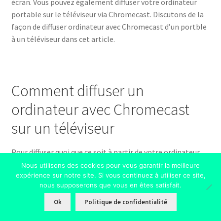
écran. Vous pouvez également diffuser votre ordinateur
portable sur le téléviseur via Chromecast. Discutons de la
façon de diffuser ordinateur avec Chromecast d’un portble
à un téléviseur dans cet article.
Comment diffuser un
ordinateur avec Chromecast
sur un téléviseur
Pour diffuser quoi que ce soit à partir de votre ordinateur
portable, vous avez besoin d’un navigateur Chrome. Voici
Nous utilisons des cookies pour vous garantir la meilleure
expérience sur notre site. Si vous continuez à utiliser ce site,
les conditions requises pour diffuser n’importe quoi, de
nous supposerons que vous en êtes satisfait.
l’ordinateur portable à la télévision à l’aide de Chromecast
0
:
Ok
Politique de confidentialité
Search
Search