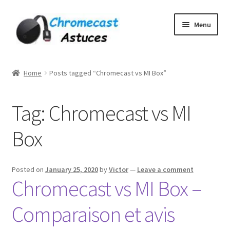
Skip
Skip
Menu
to
to
navigation
content
Home
Home
Posts tagged “Chromecast vs MI Box”
À PROPOS DE NOUS
Tag:
Chromecast vs MI
Cart
Box
Checkout
Contact
Posted on
January 25, 2020
by
Victor
—
Leave a comment
Chromecast vs MI Box –
Gang Sheet Builder Test
Comparaison et avis
My account