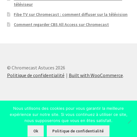
téléviseur
Fibe TV sur Chromecast : comment diffuser sur la télévision
Comment regarder CBS All Access sur Chromecast
© Chromecast Astuces 2026
Politique de confidentialité
Built with WooCommerce
.
Nous utilisons des cookies pour vous garantir la meilleure
expérience sur notre site. Si vous continuez à utiliser ce site,
nous supposerons que vous en êtes satisfait.
Build Your Gang
0
Ok
Politique de confidentialité
Search
Search