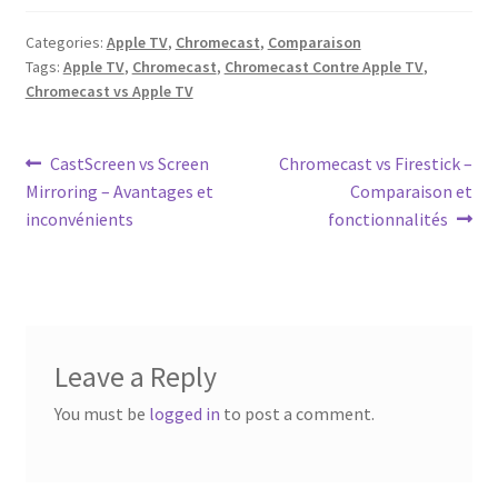
Categories:
Apple TV
,
Chromecast
,
Comparaison
Tags:
Apple TV
,
Chromecast
,
Chromecast Contre Apple TV
,
Chromecast vs Apple TV
Post
Previous
Next
CastScreen vs Screen
Chromecast vs Firestick –
post:
post:
Mirroring – Avantages et
Comparaison et
navigation
inconvénients
fonctionnalités
Leave a Reply
You must be
logged in
to post a comment.