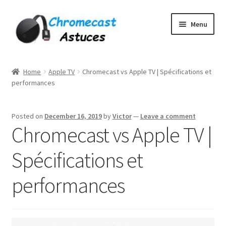
Skip
Skip
Menu
to
to
navigation
content
Home
Home
Apple TV
Chromecast vs Apple TV | Spécifications et
performances
À PROPOS DE NOUS
Cart
Posted on
December 16, 2019
by
Victor
—
Leave a comment
Chromecast vs Apple TV |
Checkout
Spécifications et
Contact
performances
Gang Sheet Builder Test
My account