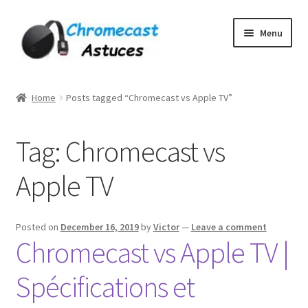
Skip
Skip
Menu
to
to
navigation
content
Home
Home
Posts tagged “Chromecast vs Apple TV”
À PROPOS DE NOUS
Tag:
Chromecast vs
Cart
Apple TV
Checkout
Contact
Posted on
December 16, 2019
by
Victor
—
Leave a comment
Chromecast vs Apple TV |
Gang Sheet Builder Test
Spécifications et
My account