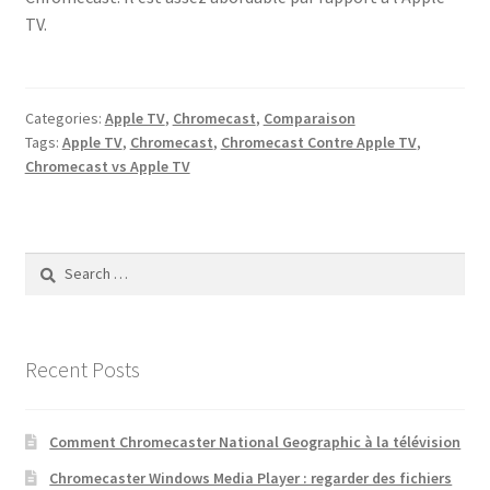
TV.
Categories:
Apple TV
,
Chromecast
,
Comparaison
Tags:
Apple TV
,
Chromecast
,
Chromecast Contre Apple TV
,
Chromecast vs Apple TV
Search
for:
Recent Posts
Comment Chromecaster National Geographic à la télévision
Chromecaster Windows Media Player : regarder des fichiers