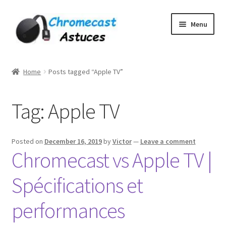
Skip
Skip
Menu
to
to
navigation
content
Home
Home
Posts tagged “Apple TV”
À PROPOS DE NOUS
Tag:
Apple TV
Cart
Checkout
Posted on
December 16, 2019
by
Victor
—
Leave a comment
Chromecast vs Apple TV |
Contact
Spécifications et
Gang Sheet Builder Test
performances
My account