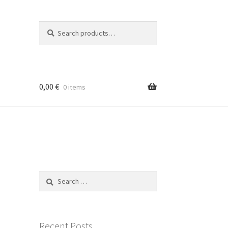
Search
Search
for:
0,00
€
0 items
é
Search
for:
Recent Posts