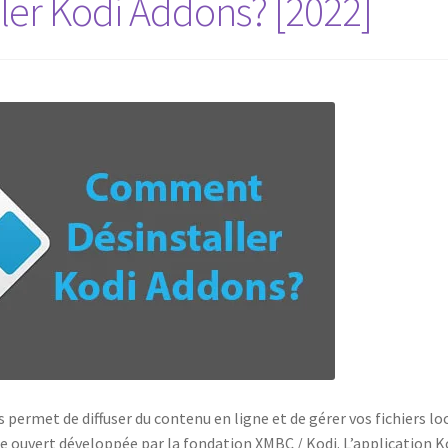
er Kodi Addons? [2022]
 permet de diffuser du contenu en ligne et de gérer vos fichiers lo
ce ouvert développée par la fondation XMBC / Kodi. L’application K