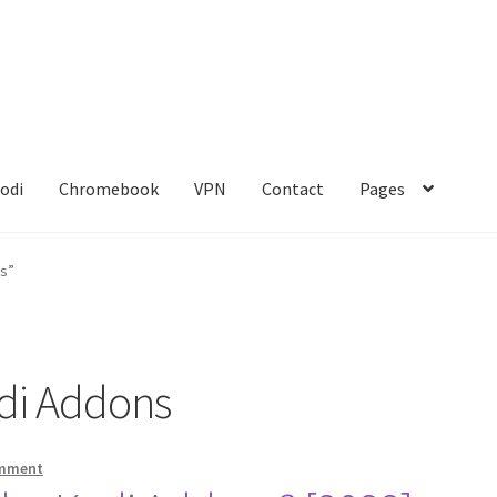
odi
Chromebook
VPN
Contact
Pages
act
Gang Sheet Builder Test
My account
Politique de confidentialit
ns”
kies
Shop
odi Addons
omment