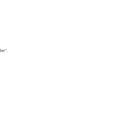
ler
“.