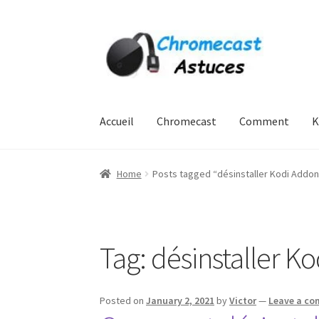
Skip
Skip
to
to
navigation
content
Accueil
Chromecast
Comment
K
Home
À PROPOS DE NOUS
Cart
Checkout
Cont
Home
Posts tagged “désinstaller Kodi Addo
Politique de confidentialité
Politique des coo
Tag:
désinstaller K
Posted on
January 2, 2021
by
Victor
—
Leave a c