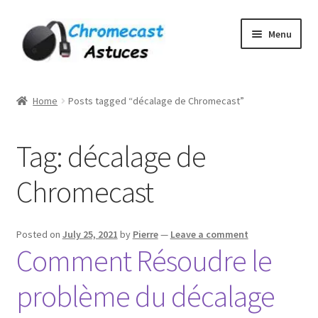
Skip
Skip
Menu
to
to
navigation
content
Home
Home
Posts tagged “décalage de Chromecast”
À PROPOS DE NOUS
Tag:
décalage de
Cart
Chromecast
Checkout
Contact
Posted on
July 25, 2021
by
Pierre
—
Leave a comment
Comment Résoudre le
Gang Sheet Builder Test
problème du décalage
My account