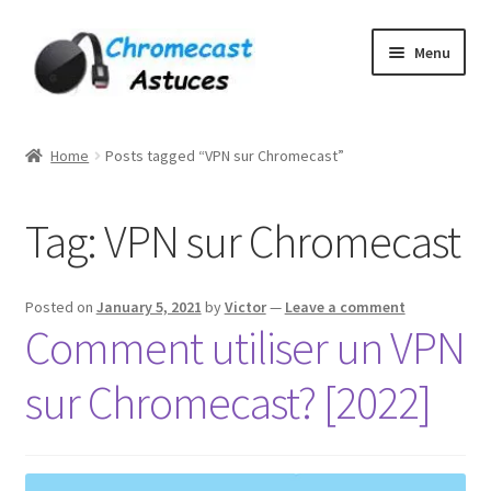
Skip
Skip
Menu
to
to
navigation
content
Home
Home
Posts tagged “VPN sur Chromecast”
À PROPOS DE NOUS
Tag:
VPN sur Chromecast
Cart
Checkout
Posted on
January 5, 2021
by
Victor
—
Leave a comment
Comment utiliser un VPN
Contact
sur Chromecast? [2022]
Gang Sheet Builder Test
My account