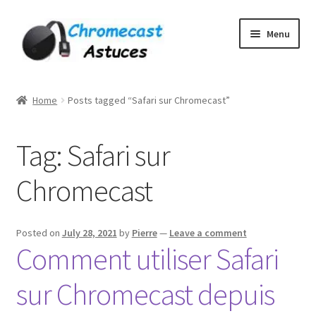
Skip
Skip
Menu
to
to
navigation
content
Home
Home
Posts tagged “Safari sur Chromecast”
À PROPOS DE NOUS
Tag:
Safari sur
Cart
Chromecast
Checkout
Contact
Posted on
July 28, 2021
by
Pierre
—
Leave a comment
Comment utiliser Safari
Gang Sheet Builder Test
sur Chromecast depuis
My account