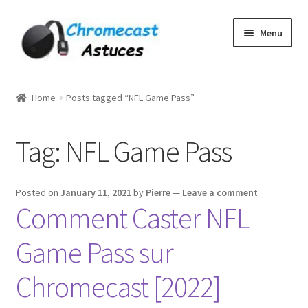
Skip
Skip
Menu
to
to
navigation
content
Home
Home
Posts tagged “NFL Game Pass”
À PROPOS DE NOUS
Tag:
NFL Game Pass
Cart
Checkout
Posted on
January 11, 2021
by
Pierre
—
Leave a comment
Comment Caster NFL
Contact
Game Pass sur
Gang Sheet Builder Test
Chromecast [2022]
My account