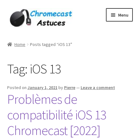
Skip
Skip
Menu
to
to
navigation
content
Home
Home
Posts tagged “iOS 13”
À PROPOS DE NOUS
Tag:
iOS 13
Cart
Checkout
Posted on
January 1, 2021
by
Pierre
—
Leave a comment
Problèmes de
Contact
compatibilité iOS 13
Gang Sheet Builder Test
Chromecast [2022]
My account