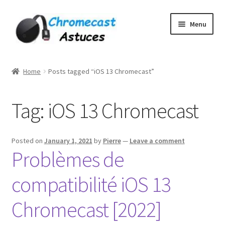
Skip
Skip
Menu
to
to
navigation
content
Home
Home
Posts tagged “iOS 13 Chromecast”
À PROPOS DE NOUS
Tag:
iOS 13 Chromecast
Cart
Checkout
Posted on
January 1, 2021
by
Pierre
—
Leave a comment
Problèmes de
Contact
compatibilité iOS 13
Gang Sheet Builder Test
Chromecast [2022]
My account