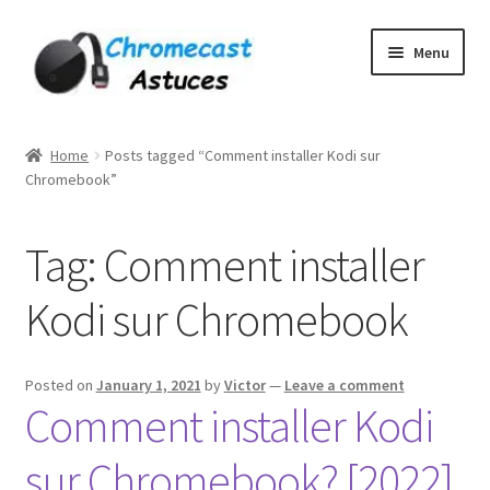
Skip
Skip
Menu
to
to
navigation
content
Home
Home
Posts tagged “Comment installer Kodi sur
Chromebook”
À PROPOS DE NOUS
Cart
Tag:
Comment installer
Checkout
Kodi sur Chromebook
Contact
Posted on
January 1, 2021
by
Victor
—
Leave a comment
Comment installer Kodi
Gang Sheet Builder Test
sur Chromebook? [2022]
My account