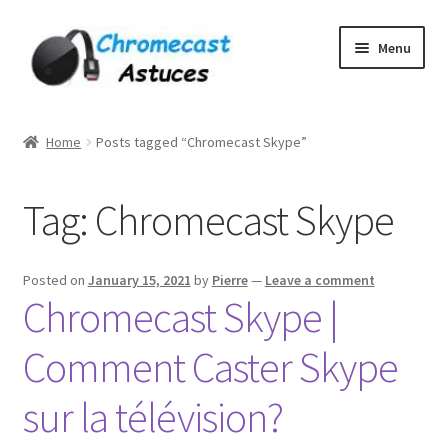
Skip
Skip
Menu
to
to
navigation
content
Home
Home
Posts tagged “Chromecast Skype”
À PROPOS DE NOUS
Tag:
Chromecast Skype
Cart
Checkout
Posted on
January 15, 2021
by
Pierre
—
Leave a comment
Chromecast Skype |
Contact
Comment Caster Skype
Gang Sheet Builder Test
sur la télévision?
My account