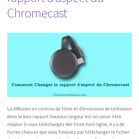
Chromecast
Politique de confidentialité
Politique de confidentialité
Politique des cookies
Shop
La diffusion en continu de films et d’émissions de télévision
dans le bon rapport hauteur/largeur est un casse-tête
majeur. Si vous téléchargez des films hors ligne, il y a de
fortes chances que vous finissiez par télécharger le fichier