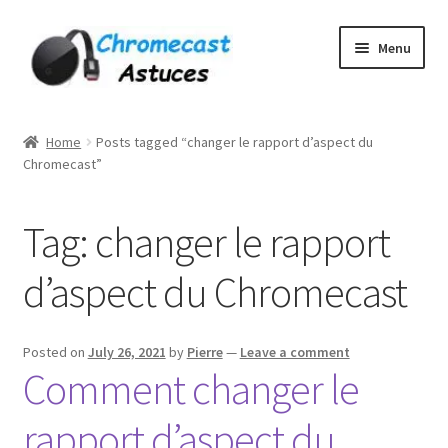
Skip
Skip
Menu
to
to
navigation
content
Home
Home
Posts tagged “changer le rapport d’aspect du
Chromecast”
À PROPOS DE NOUS
Cart
Tag:
changer le rapport
Checkout
d’aspect du Chromecast
Contact
Posted on
July 26, 2021
by
Pierre
—
Leave a comment
Comment changer le
Gang Sheet Builder Test
rapport d’aspect du
My account