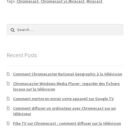
Tags:
Chromecast
,
Chromecast vs Miracast
,
Miracast
Search
for:
Recent Posts
Comment Chromecaster National Geographic à la télévision
Chromecaster Windows Media Player : regarder des fichiers
locaux sur la télévision
Comment mettre en miroir votre appareil sur Google TV
Comment diffuser un ordinateur avec Chromecast sur un
téléviseur
Fibe TV sur Chromecast : comment diffuser sur la télévision