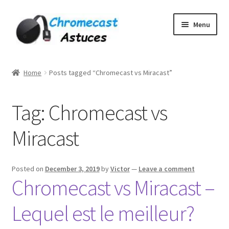
Skip
Skip
Menu
to
to
navigation
content
Home
Home
Posts tagged “Chromecast vs Miracast”
À PROPOS DE NOUS
Tag:
Chromecast vs
Cart
Miracast
Checkout
Contact
Posted on
December 3, 2019
by
Victor
—
Leave a comment
Chromecast vs Miracast –
Gang Sheet Builder Test
Lequel est le meilleur?
My account